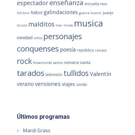
enseñanza
espectador
escuela
fake
galindaciones
futbol
Juanjo
folclore
guerra
humor
musica
malditos
locura
mar
moda
personajes
navidad
niños
conquenses
poesía
república
rescate
rock
semana santa
Rosamunda
santos
tarados
tullidos
Valentín
televisión
versiones
verano
viajes
zombi
Últimos programas
Mardi Grass