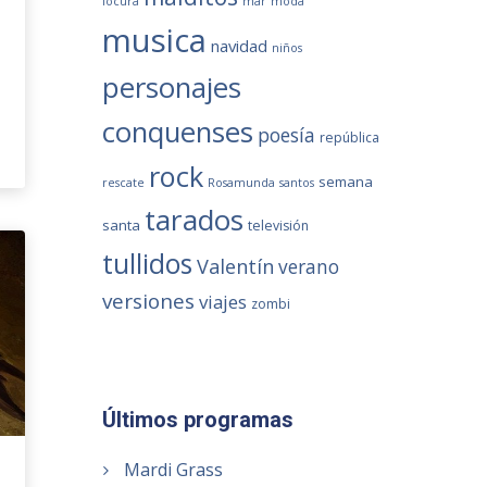
locura
mar
moda
musica
navidad
niños
personajes
conquenses
poesía
república
rock
semana
rescate
Rosamunda
santos
tarados
santa
televisión
tullidos
Valentín
verano
versiones
viajes
zombi
Últimos programas
Mardi Grass