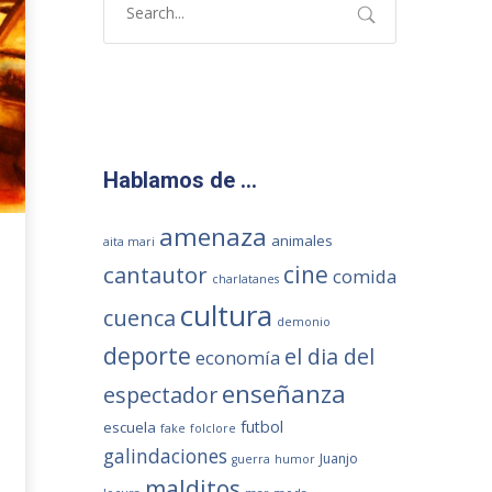
Hablamos de …
amenaza
animales
aita mari
cantautor
cine
comida
charlatanes
cultura
cuenca
demonio
deporte
el dia del
economía
enseñanza
espectador
futbol
escuela
fake
folclore
galindaciones
Juanjo
guerra
humor
malditos