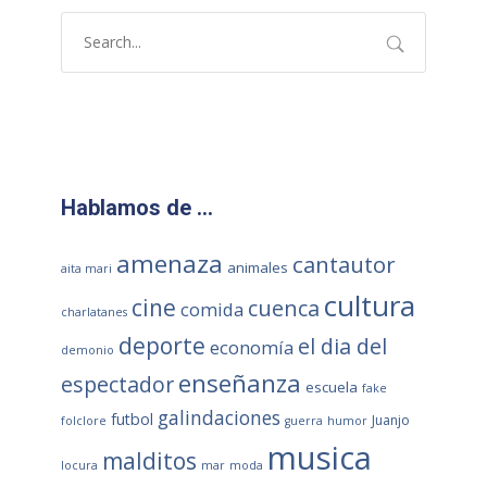
Hablamos de …
amenaza
cantautor
animales
aita mari
cultura
cine
cuenca
comida
charlatanes
deporte
el dia del
economía
demonio
enseñanza
espectador
escuela
fake
galindaciones
futbol
Juanjo
folclore
guerra
humor
musica
malditos
locura
mar
moda