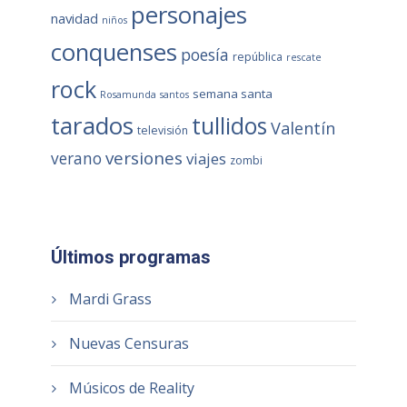
personajes
navidad
niños
conquenses
poesía
república
rescate
rock
semana santa
Rosamunda
santos
tarados
tullidos
Valentín
televisión
versiones
verano
viajes
zombi
Últimos programas
Mardi Grass
Nuevas Censuras
Músicos de Reality