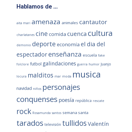
Hablamos de …
amenaza
cantautor
animales
aita mari
cultura
cine
cuenca
comida
charlatanes
deporte
el dia del
economía
demonio
enseñanza
espectador
escuela
fake
galindaciones
futbol
Juanjo
folclore
guerra
humor
musica
malditos
locura
mar
moda
personajes
navidad
niños
conquenses
poesía
república
rescate
rock
semana santa
Rosamunda
santos
tarados
tullidos
Valentín
televisión