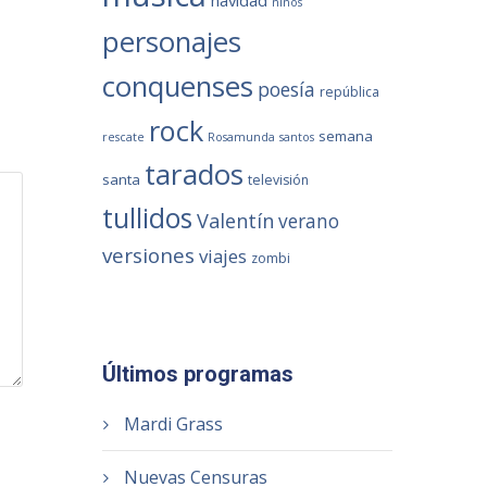
navidad
niños
personajes
conquenses
poesía
república
rock
semana
rescate
Rosamunda
santos
tarados
santa
televisión
tullidos
Valentín
verano
versiones
viajes
zombi
Últimos programas
Mardi Grass
Nuevas Censuras