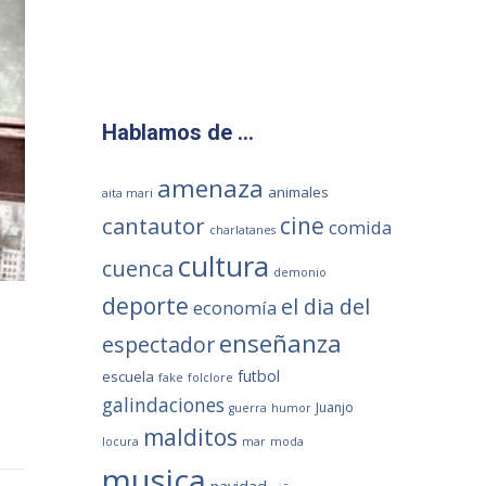
Hablamos de …
amenaza
animales
aita mari
cantautor
cine
comida
charlatanes
cultura
cuenca
demonio
deporte
el dia del
economía
enseñanza
espectador
futbol
escuela
fake
folclore
galindaciones
Juanjo
guerra
humor
malditos
locura
mar
moda
musica