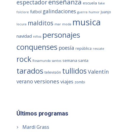
enseñanza
espectador
escuela
fake
galindaciones
futbol
Juanjo
folclore
guerra
humor
musica
malditos
locura
mar
moda
personajes
navidad
niños
conquenses
poesía
república
rescate
rock
semana santa
Rosamunda
santos
tarados
tullidos
Valentín
televisión
versiones
verano
viajes
zombi
Últimos programas
Mardi Grass